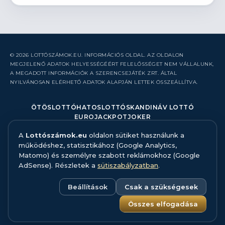
© 2026 LOTTÓSZÁMOK.EU. INFORMÁCIÓS OLDAL. AZ OLDALON
MEGJELENŐ ADATOK HELYESSÉGÉÉRT FELELŐSSÉGET NEM VÁLLALUNK,
A MEGADOTT INFORMÁCIÓK A SZERENCSEJÁTÉK ZRT. ÁLTAL
NYILVÁNOSAN ELÉRHETŐ ADATOK ALAPJÁN LETTEK ÖSSZEÁLLÍTVA.
ÖTÖSLOTTÓ
HATOSLOTTÓ
SKANDINÁV LOTTÓ
EUROJACKPOT
JOKER
A
Lottószámok.eu
oldalon sütiket használunk a
RÓLUNK
működéshez, statisztikához (Google Analytics,
KAPCSOLAT
Matomo) és személyre szabott reklámokhoz (Google
HIBABEJELENTÉS
AdSense). Részletek a
sütiszabályzatban
.
ADATFORRÁS ÉS MÓDSZERTAN
FELELŐS JÁTÉK
ADATKEZELÉS
Beállítások
Csak a szükségesek
SÜTISZABÁLYZAT
SÜTI BEÁLLÍTÁSOK
Összes elfogadása