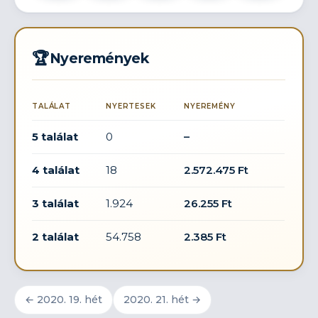
🏆
Nyeremények
TALÁLAT
NYERTESEK
NYEREMÉNY
5 találat
0
–
4 találat
18
2.572.475 Ft
3 találat
1.924
26.255 Ft
2 találat
54.758
2.385 Ft
← 2020. 19. hét
2020. 21. hét →