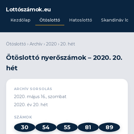
Lottószámok.eu
Kezdőlap
Ötöslottó
Hatoslottó
Skandináv lott
Ötöslottó
›
Archív
›
2020
›
20. hét
Ötöslottó nyerőszámok – 2020. 20.
hét
ARCHÍV SORSOLÁS
2020. május 16., szombat
2020. év 20. hét
SZÁMOK
30
54
55
81
89