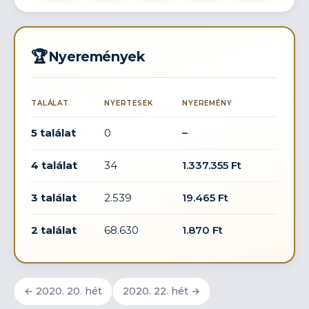
🏆
Nyeremények
TALÁLAT
NYERTESEK
NYEREMÉNY
5 találat
0
–
4 találat
34
1.337.355 Ft
3 találat
2.539
19.465 Ft
2 találat
68.630
1.870 Ft
← 2020. 20. hét
2020. 22. hét →