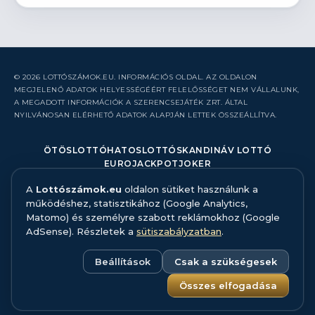
© 2026 LOTTÓSZÁMOK.EU. INFORMÁCIÓS OLDAL. AZ OLDALON
MEGJELENŐ ADATOK HELYESSÉGÉÉRT FELELŐSSÉGET NEM VÁLLALUNK,
A MEGADOTT INFORMÁCIÓK A SZERENCSEJÁTÉK ZRT. ÁLTAL
NYILVÁNOSAN ELÉRHETŐ ADATOK ALAPJÁN LETTEK ÖSSZEÁLLÍTVA.
ÖTÖSLOTTÓ
HATOSLOTTÓ
SKANDINÁV LOTTÓ
EUROJACKPOT
JOKER
A
Lottószámok.eu
oldalon sütiket használunk a
RÓLUNK
működéshez, statisztikához (Google Analytics,
KAPCSOLAT
Matomo) és személyre szabott reklámokhoz (Google
HIBABEJELENTÉS
AdSense). Részletek a
sütiszabályzatban
.
ADATFORRÁS ÉS MÓDSZERTAN
FELELŐS JÁTÉK
ADATKEZELÉS
Beállítások
Csak a szükségesek
SÜTISZABÁLYZAT
SÜTI BEÁLLÍTÁSOK
Összes elfogadása