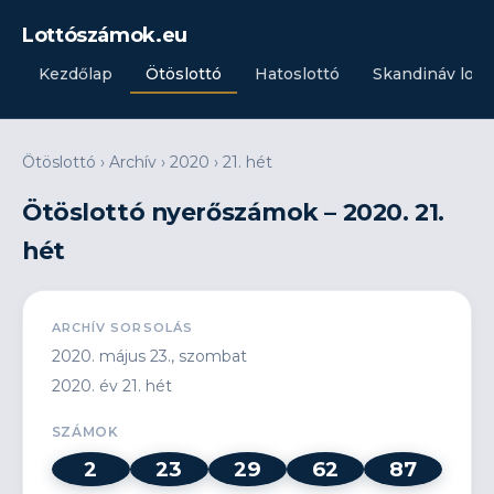
Lottószámok.eu
Kezdőlap
Ötöslottó
Hatoslottó
Skandináv lott
Ötöslottó
›
Archív
›
2020
›
21. hét
Ötöslottó nyerőszámok – 2020. 21.
hét
ARCHÍV SORSOLÁS
2020. május 23., szombat
2020. év 21. hét
SZÁMOK
2
23
29
62
87