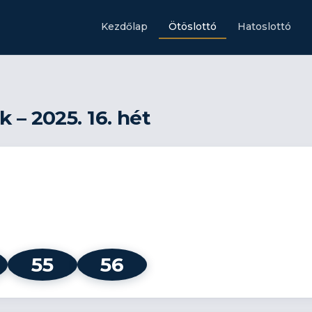
Kezdőlap
Ötöslottó
Hatoslottó
 – 2025. 16. hét
55
56