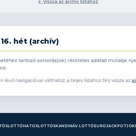
← Vissza az archív listához
16. hét (archív)
. hetéhez tartozó sorsolás(ok) részletes adatait mutatja
nt.
lévő navigációval válthatsz; a teljes listához térj vissza az
a
TÖSLOTTÓ
HATOSLOTTÓ
SKANDINÁV LOTTÓ
EUROJACKPOT
JOK