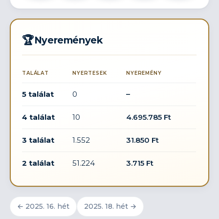
🏆
Nyeremények
TALÁLAT
NYERTESEK
NYEREMÉNY
5 találat
0
–
4 találat
10
4.695.785 Ft
3 találat
1.552
31.850 Ft
2 találat
51.224
3.715 Ft
← 2025. 16. hét
2025. 18. hét →