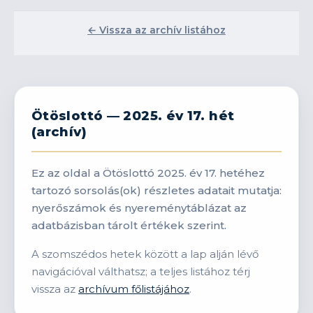
← Vissza az archív listához
Ötöslottó — 2025. év 17. hét
(archív)
Ez az oldal a Ötöslottó 2025. év 17. hetéhez
tartozó sorsolás(ok) részletes adatait mutatja:
nyerőszámok és nyereménytáblázat az
adatbázisban tárolt értékek szerint.
A szomszédos hetek között a lap alján lévő
navigációval válthatsz; a teljes listához térj
vissza az
archívum főlistájához
.