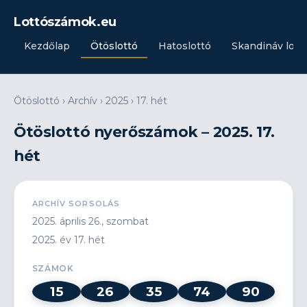
Lottószámok.eu
Kezdőlap
Ötöslottó
Hatoslottó
Skandináv lott
Ötöslottó
›
Archív
›
2025
›
17. hét
Ötöslottó nyerőszámok – 2025. 17.
hét
ARCHÍV SORSOLÁS
2025. április 26., szombat
2025. év 17. hét
SZÁMOK
15
26
35
74
90