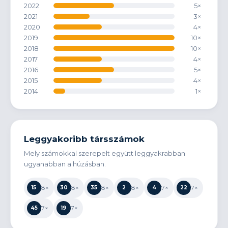
2022
5×
2021
3×
2020
4×
2019
10×
2018
10×
2017
4×
2016
5×
2015
4×
2014
1×
Leggyakoribb társszámok
Mely számokkal szerepelt együtt leggyakrabban
ugyanabban a húzásban.
8×
8×
8×
8×
7×
7×
15
30
35
2
4
22
7×
7×
45
19