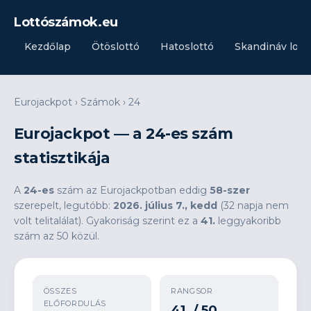
Lottószámok.eu
Kezdőlap
Ötöslottó
Hatoslottó
Skandináv lott
Eurojackpot
›
Számok
›
24
Eurojackpot — a 24-es szám
statisztikája
A
24-es
szám az Eurojackpotban eddig
58-szer
szerepelt, legutóbb:
2026. július 7., kedd
(32 napja nem
volt telitalálat). Gyakoriság szerint ez a
41.
leggyakoribb
szám az 50 közül.
ÖSSZES
RANGSOR
ELŐFORDULÁS
41. / 50